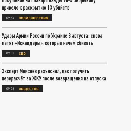
Покушение на главаря банды 90-х Зворыкину
привело к раскрытию 13 убийств
09:54
ПРОИСШЕСТВИЯ
Удары Армии России по Украине 8 августа: снова
летят «Искандеры», которые нечем сбивать
09:31
СВО
Эксперт Моисеев разъяснил, как получить
перерасчёт за ЖКУ после возвращения из отпуска
09:26
ОБЩЕСТВО