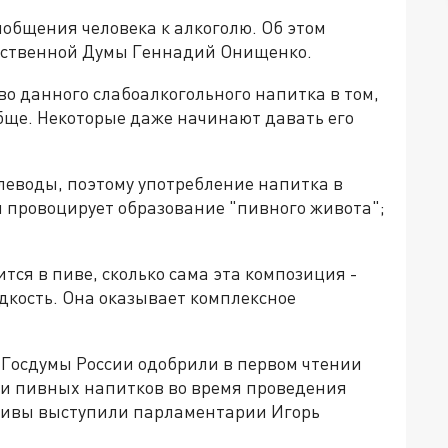
общения человека к алкоголю. Об этом
арственной Думы Геннадий Онищенко.
о данного слабоалкогольного напитка в том,
обще. Некоторые даже начинают давать его
леводы, поэтому употребление напитка в
и провоцирует образование "пивного живота";
ится в пиве, сколько сама эта композиция -
идкость. Она оказывает комплексное
ы Госдумы России одобрили в первом чтении
 и пивных напитков во время проведения
тивы выступили парламентарии Игорь