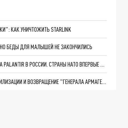
ТКИ": КАК УНИЧТОЖИТЬ STARLINK
. НО БЕДЫ ДЛЯ МАЛЫШЕЙ НЕ ЗАКОНЧИЛИСЬ
"ОЧЕНЬ ПЛОХИЕ НОВОСТИ": БОЛЬШАЯ ОШИБКА PALANTIR В РОССИИ. СТРАНЫ НАТО ВПЕРВЫЕ ЗА СВО ОСТАНОВИЛИ ПОСТАВКИ ОРУЖИЯ. ВСУ ТЕРЯЮТ ПРИГРАНИЧЬЕ?
ТРИ ГЛАВНЫХ ИНСАЙДА ОБ СВО. ОТМЕНА МОБИЛИЗАЦИИ И ВОЗВРАЩЕНИЕ "ГЕНЕРАЛА АРМАГЕДДОНА"? ОТЛИЧНЫЕ НОВОСТИ, КОТОРЫЕ ЖДАЛИ ВСЕ