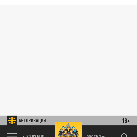
18+
АВТОРИЗАЦИЯ
89.93 EUR
РОССИЯ