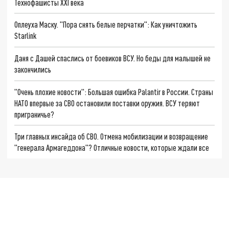
Технофашисты XXI века
Оплеуха Маску. "Пора снять белые перчатки": Как уничтожить
Starlink
Даня с Дашей спаслись от боевиков ВСУ. Но беды для малышей не
закончились
"Очень плохие новости": Большая ошибка Palantir в России. Страны
НАТО впервые за СВО остановили поставки оружия. ВСУ теряют
приграничье?
Три главных инсайда об СВО. Отмена мобилизации и возвращение
"генерала Армагеддона"? Отличные новости, которые ждали все