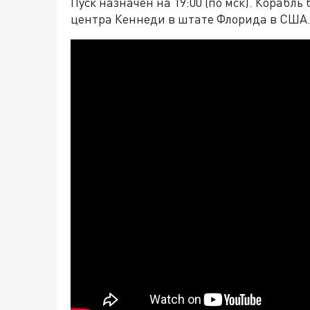
Пуск назначен на 19:00 (по мск). Корабль
центра Кеннеди в штате Флорида в США