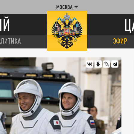
МОСКВА
ИЙ
Ц
АЛИТИКА
ЭФИР