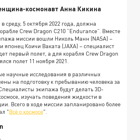
женщина-космонавт Анна Кикина
 среду, 5 октября 2022 года, должна
корабле Crew Dragon C210 “Endurance”. Вместе
кипажа миссии вошли Николь Манн (NASA) –
и японец Коичи Ваката (JAXA) – специалист
дет первый полет, а для корабля Crew Dragon
ялся полет 11 ноября 2021.
ые научные исследования в различных
влены на подготовку к пребыванию человека за
Специалисты экипажа будут делать 3D-
космосе, изучать поведения жидкости в
ии. Всего в ходе миссии запланировано более
ал "
Всё о космосе
".
n