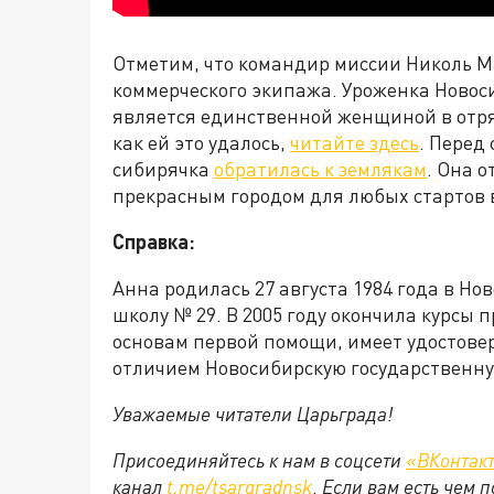
Отметим, что командир миссии Николь 
коммерческого экипажа. Уроженка Новоси
является единственной женщиной в отряд
как ей это удалось,
читайте здесь
. Перед
сибирячка
обратилась к землякам
. Она 
прекрасным городом для любых стартов 
Справка:
Анна родилась 27 августа 1984 года в Н
школу № 29. В 2005 году окончила курсы
основам первой помощи, имеет удостовере
отличием Новосибирскую государственну
Уважаемые читатели Царьграда!
Присоединяйтесь к нам в соцсети
«ВКонтак
канал
t.me/tsargradnsk
.
Если вам есть чем 