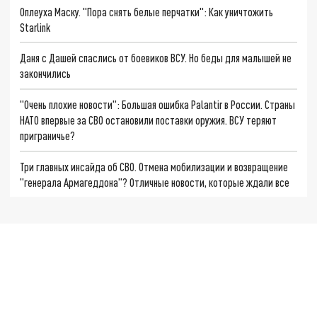
Оплеуха Маску. "Пора снять белые перчатки": Как уничтожить
Starlink
Даня с Дашей спаслись от боевиков ВСУ. Но беды для малышей не
закончились
"Очень плохие новости": Большая ошибка Palantir в России. Страны
НАТО впервые за СВО остановили поставки оружия. ВСУ теряют
приграничье?
Три главных инсайда об СВО. Отмена мобилизации и возвращение
"генерала Армагеддона"? Отличные новости, которые ждали все