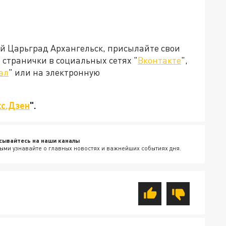
ей Царьград Архангельск, присылайте свои
странички в социальных сетях "
Вконтакте
",
ал
" или на электронную
с.Дзен
".
сывайтесь на наши каналы
ыми узнавайте о главных новостях и важнейших событиях дня.