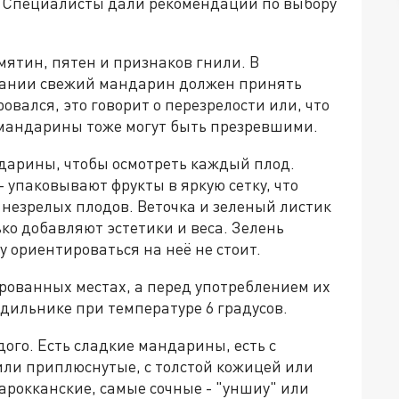
? Специалисты дали рекомендации по выбору
мятин, пятен и признаков гнили. В
ивании свежий мандарин должен принять
вался, это говорит о перезрелости или, что
 мандарины тоже могут быть презревшими.
дарины, чтобы осмотреть каждый плод.
 упаковывают фрукты в яркую сетку, что
 незрелых плодов. Веточка и зеленый листик
ько добавляют эстетики и веса. Зелень
у ориентироваться на неё не стоит.
рованных местах, а перед употреблением их
дильнике при температуре 6 градусов.
ждого. Есть сладкие мандарины, есть с
 или приплюснутые, с толстой кожицей или
марокканские, самые сочные - "уншиу" или