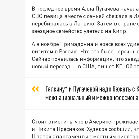
В последнее время Алла Пугачева начала
СВО певица вместе с семьей сбежала в И
перебиралась в Латвию. Затем в стране 
звездное семейство улетело на Кипр.
А в ноябре Примадонна и вовсе всех уди
визитом в Россию. Что это было - срочн
Сейчас появилась информация, что звез
новый переезд — в США, пишет КП. Об 
Галкину* и Пугачевой надо бежать с 
межнациональный и межконфессиональ
Стоит отметить, что в Америке прожива
и Никита Пресняков. Худяков сообщил, ч
Штатах апартаменты с местным риелторо