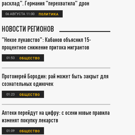
расклад". Германия "перехватила" дрон
06 АВГУСТА 11:00
ПОЛИТИКА
НОВОСТИ РЕГИОНОВ
"Некое лукавство": Кабанов объяснил 15-
процентное снижение притока мигрантов
01:53
ОБЩЕСТВО
Протоиерей Бородин: рай может быть закрыт для
сознательных одиночек
01:23
ОБЩЕСТВО
Аптеки перейдут на цифру: с осени новые правила
изменят покупку лекарств
01:09
ОБЩЕСТВО