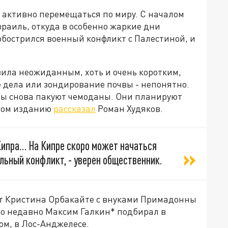
 активно перемещаться по миру. С началом
зраиль, откуда в особенно жаркие дни
обострился военный конфликт с Палестиной, и
вила неожиданным, хоть и очень коротким,
ые дела или зондирование почвы - непонятно.
ды снова пакуют чемоданы. Они планируют
этом изданию
рассказал
Роман Худяков.
Кипра… На Кипре скоро может начаться
ный конфликт, - уверен общественник.
ет Кристина Орбакайте с внуками Примадонны
то недавно Максим Галкин* подбирал в
м, в Лос-Анджелесе.