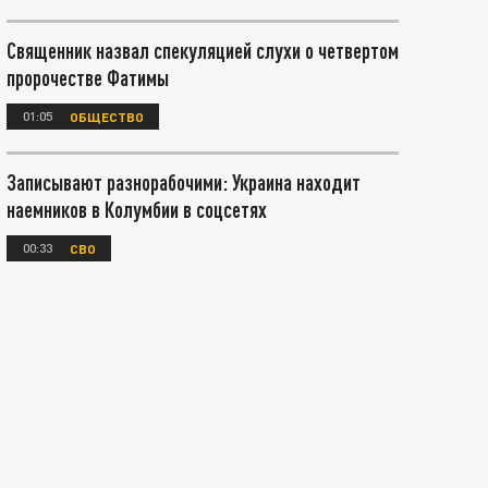
Священник назвал спекуляцией слухи о четвертом
пророчестве Фатимы
01:05
ОБЩЕСТВО
Записывают разнорабочими: Украина находит
наемников в Колумбии в соцсетях
00:33
СВО