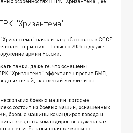
авных особенностях ПТРК "Хризантема", её
ТРК "Хризантема"
"Хризантема" начали разрабатывать в СССР
ичинам "тормозил". Только в 2005 году уже
ооружение армии России.
жать танки, даже те, что оснащены
ТРК "Хризантема" эффективен против БМП,
водных целей, скоплений живой силы
з нескольких боевых машин, которые
лекс состоит из боевых машин, оснащенных
ми, боевые машины командиров взвода и
шина взводных командиров вооружена как
ства связи. Батальонная же машина