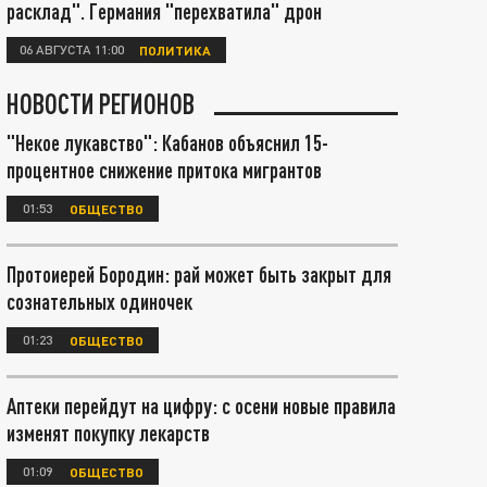
расклад". Германия "перехватила" дрон
06 АВГУСТА 11:00
ПОЛИТИКА
НОВОСТИ РЕГИОНОВ
"Некое лукавство": Кабанов объяснил 15-
процентное снижение притока мигрантов
01:53
ОБЩЕСТВО
Протоиерей Бородин: рай может быть закрыт для
сознательных одиночек
01:23
ОБЩЕСТВО
Аптеки перейдут на цифру: с осени новые правила
изменят покупку лекарств
01:09
ОБЩЕСТВО