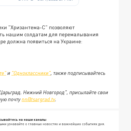
ики "Хризантема-С" позволяют
жить нашим солдатам для перемалывания
ре должна появиться на Украине:
те"
и
"Одноклассники"
,
также подписывайтесь
"Царьград. Нижний Новгород", присылайте свои
ную почту
nn@tsargrad.tv
.
сывайтесь на наши каналы
ыми узнавайте о главных новостях и важнейших событиях дня.