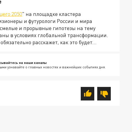
е
щего 2050
" на площадке кластера
изионеры и футурологи России и мира
 смелые и прорывные гипотезы на тему
аны в условиях глобальной трансформации.
бязательно расскажет, как это будет...
сывайтесь на наши каналы
ыми узнавайте о главных новостях и важнейших событиях дня.