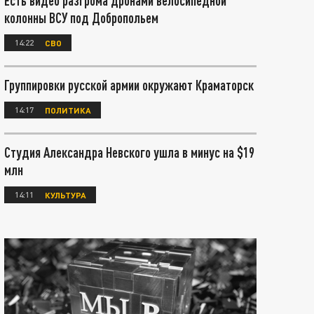
Есть видео разгрома дронами велосипедной
колонны ВСУ под Добропольем
14:22
СВО
Группировки русской армии окружают Краматорск
14:17
ПОЛИТИКА
Студия Александра Невского ушла в минус на $19
млн
14:11
КУЛЬТУРА