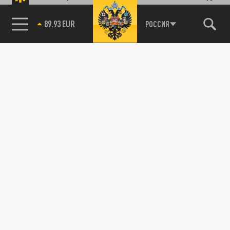
89.93 EUR
РОССИЯ
115093, г. Москва, переулок Партийный,
д.1, к.57, стр.3, эт.1, пом.I, ком.45
Тел.:
+7 (495) 374-77-73
info@tsargrad.tv