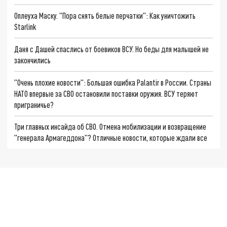
Оплеуха Маску. "Пора снять белые перчатки": Как уничтожить
Starlink
Даня с Дашей спаслись от боевиков ВСУ. Но беды для малышей не
закончились
"Очень плохие новости": Большая ошибка Palantir в России. Страны
НАТО впервые за СВО остановили поставки оружия. ВСУ теряют
приграничье?
Три главных инсайда об СВО. Отмена мобилизации и возвращение
"генерала Армагеддона"? Отличные новости, которые ждали все