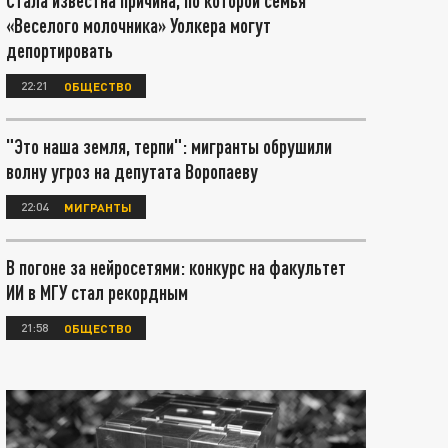
Стала известна причина, по которой семья
«Веселого молочника» Уолкера могут
депортировать
22:21
ОБЩЕСТВО
"Это наша земля, терпи": мигранты обрушили
волну угроз на депутата Воропаеву
22:04
МИГРАНТЫ
В погоне за нейросетями: конкурс на факультет
ИИ в МГУ стал рекордным
21:58
ОБЩЕСТВО