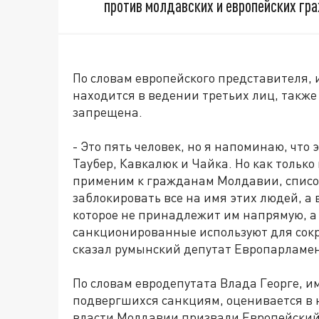
против молдавских и европейских гра
По словам европейского представителя,
находится в ведении третьих лиц, также
запрещена.
- Это пять человек, но я напоминаю, что 
Таубер, Кавкалюк и Чайка. Но как тольк
применим к гражданам Молдавии, списо
заблокировать все на имя этих людей, а 
которое не принадлежит им напрямую, 
санкционированные используют для сокр
сказал румынский депутат Европарламен
По словам евродепутата Влада Георге, и
подвергшихся санкциям, оценивается в н
власти Молдавии призвали Европейский