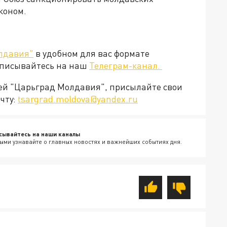
коном.
лдавия"
в удобном для вас формате
дписывайтесь на наш
Телеграм-канал.
ией "Царьград Молдавия", присылайте свои
чту:
tsargrad.moldova@yandex.ru
сывайтесь на наши каналы
ыми узнавайте о главных новостях и важнейших событиях дня.