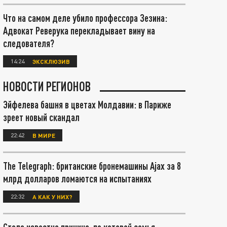
Что на самом деле убило профессора Зезина:
Адвокат Реверука перекладывает вину на
следователя?
14:24
ЭКСКЛЮЗИВ
НОВОСТИ РЕГИОНОВ
Эйфелева башня в цветах Молдавии: в Париже
зреет новый скандал
22:42
В МИРЕ
The Telegraph: британские бронемашины Ajax за 8
млрд долларов ломаются на испытаниях
22:32
А КАК У НИХ?