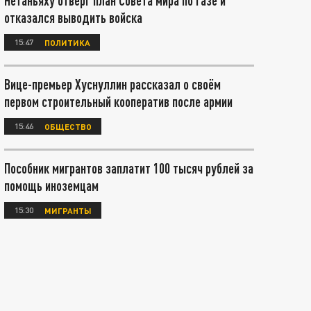
Нетаньяху отверг план Совета мира по Газе и
отказался выводить войска
15:47
ПОЛИТИКА
Вице-премьер Хуснуллин рассказал о своём
первом строительный кооператив после армии
15:46
ОБЩЕСТВО
Пособник мигрантов заплатит 100 тысяч рублей за
помощь иноземцам
15:30
МИГРАНТЫ