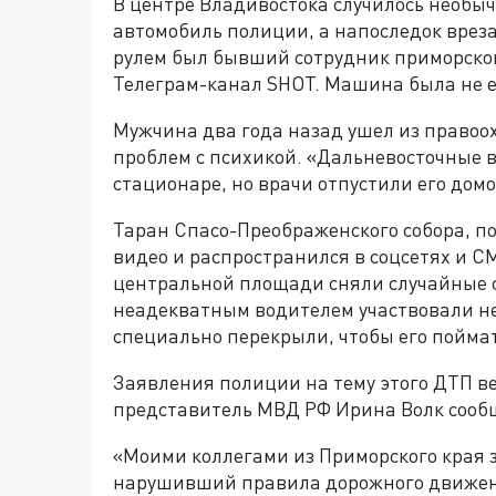
В центре Владивостока случилось необы
автомобиль полиции, а напоследок врезал
рулем был бывший сотрудник приморског
Телеграм-канал SHOT. Машина была не ег
Мужчина два года назад ушел из правоо
проблем с психикой. «Дальневосточные в
стационаре, но врачи отпустили его домо
Таран Спасо-Преображенского собора, по
видео и распространился в соцсетях и 
центральной площади сняли случайные с
неадекватным водителем участвовали не
специально перекрыли, чтобы его поймат
Заявления полиции на тему этого ДТП 
представитель МВД РФ Ирина Волк сооб
«Моими коллегами из Приморского края 
нарушивший правила дорожного движени