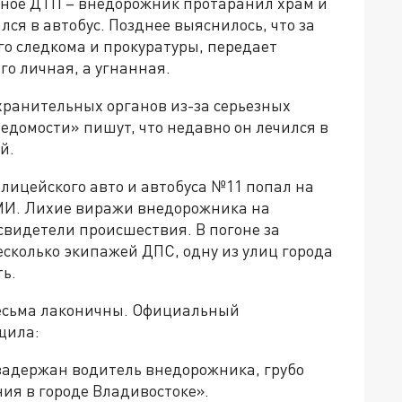
чное ДТП – внедорожник протаранил храм и
ся в автобус. Позднее выяснилось, что за
о следкома и прокуратуры, передает
о личная, а угнанная.
хранительных органов из-за серьезных
едомости» пишут, что недавно он лечился в
й.
лицейского авто и автобуса №11 попал на
СМИ. Лихие виражи внедорожника на
видетели происшествия. В погоне за
сколько экипажей ДПС, одну из улиц города
ь.
весьма лаконичны. Официальный
щила:
задержан водитель внедорожника, грубо
я в городе Владивостоке».