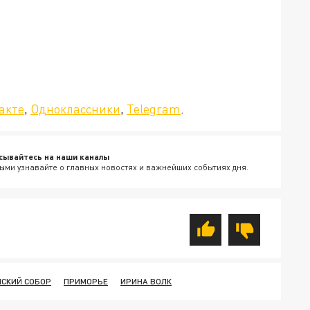
да»!
акте
,
Одноклассники
,
Telegram
.
сывайтесь на наши каналы
ыми узнавайте о главных новостях и важнейших событиях дня.
СКИЙ СОБОР
ПРИМОРЬЕ
ИРИНА ВОЛК