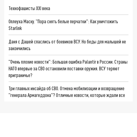
Технофашисты XXI века
Оплеуха Маску. "Пора снять белые перчатки": Как уничтожить
Starlink
Даня с Дашей спаслись от боевиков ВСУ. Но беды для малышей не
закончились
"Очень плохие новости": Большая ошибка Palantir в России. Страны
НАТО впервые за СВО остановили поставки оружия. ВСУ теряют
приграничье?
Три главных инсайда об СВО. Отмена мобилизации и возвращение
"генерала Армагеддона"? Отличные новости, которые ждали все