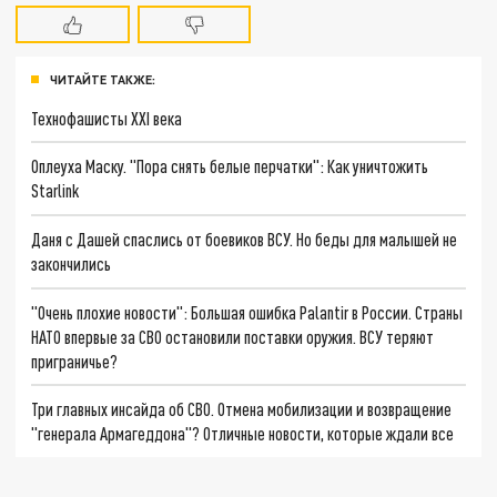
ЧИТАЙТЕ ТАКЖЕ:
Технофашисты XXI века
Оплеуха Маску. "Пора снять белые перчатки": Как уничтожить
Starlink
Даня с Дашей спаслись от боевиков ВСУ. Но беды для малышей не
закончились
"Очень плохие новости": Большая ошибка Palantir в России. Страны
НАТО впервые за СВО остановили поставки оружия. ВСУ теряют
приграничье?
Три главных инсайда об СВО. Отмена мобилизации и возвращение
"генерала Армагеддона"? Отличные новости, которые ждали все