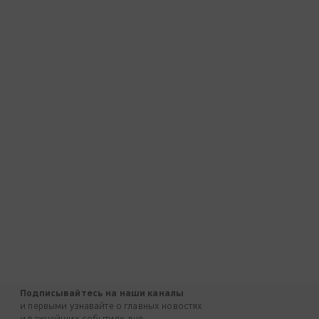
Подписывайтесь на наши каналы
и первыми узнавайте о главных новостях
и важнейших событиях дня.