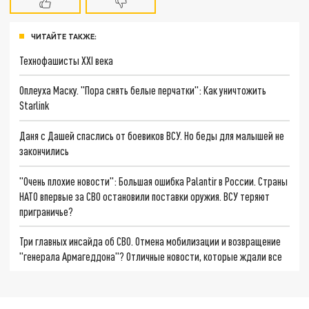
ЧИТАЙТЕ ТАКЖЕ:
Технофашисты XXI века
Оплеуха Маску. "Пора снять белые перчатки": Как уничтожить
Starlink
Даня с Дашей спаслись от боевиков ВСУ. Но беды для малышей не
закончились
"Очень плохие новости": Большая ошибка Palantir в России. Страны
НАТО впервые за СВО остановили поставки оружия. ВСУ теряют
приграничье?
Три главных инсайда об СВО. Отмена мобилизации и возвращение
"генерала Армагеддона"? Отличные новости, которые ждали все