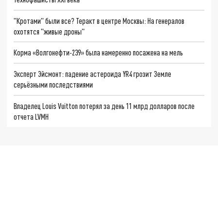
"Кротами" были все? Теракт в центре Москвы: На генералов
охотятся "живые дроны"
Корма «Волгонефти-239» была намеренно посажена на мель
Эксперт Эйсмонт: падение астероида YR4 грозит Земле
серьёзными последствиями
Владелец Louis Vuitton потерял за день 11 млрд долларов после
отчета LVMH