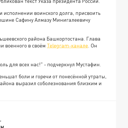
убликован текст Указа президента России.
и исполнении воинского долга, присвоить
аршине Сафину Алмазу Минигалеевичу
льшеевского района Башкортостана. Глава
и военного в своём
Telegram-канале
. Он
ль для всех нас!" - подчеркнул Мустафин.
меньшат боли и горечи от понесённой утраты,
района выразил соболезнования близким и
…
им