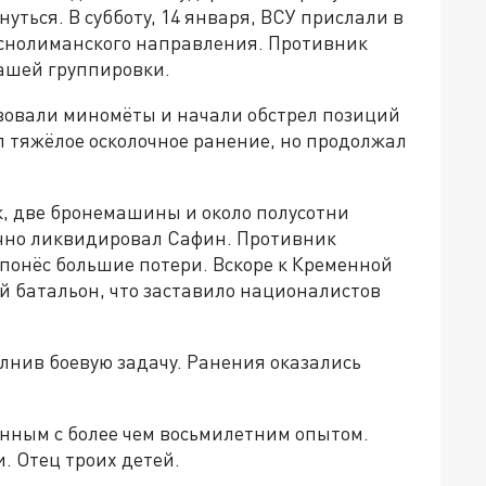
ться. В субботу, 14 января, ВСУ прислали в
краснолиманского направления. Противник
ашей группировки.
твовали миномёты и начали обстрел позиций
 тяжёлое осколочное ранение, но продолжал
, две бронемашины и около полусотни
ично ликвидировал Сафин. Противник
понёс большие потери. Вскоре к Кременной
й батальон, что заставило националистов
лнив боевую задачу. Ранения оказались
нным с более чем восьмилетним опытом.
и. Отец троих детей.