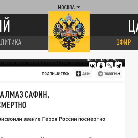
МОСКВА
ИЙ
Ц
АЛИТИКА
ЭФИР
ФОТО: ЦАРЬГРАД
ПОДПИШИТЕСЬ:
 АЛМАЗ САФИН,
СМЕРТНО
рисвоили звание Героя России посмертно.