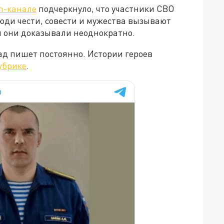
m-канале
подчеркнуло, что участники СВО
люди чести, совести и мужества вызывают
м они доказывали неоднократно.
ад пишет постоянно. Истории героев
убрике
.