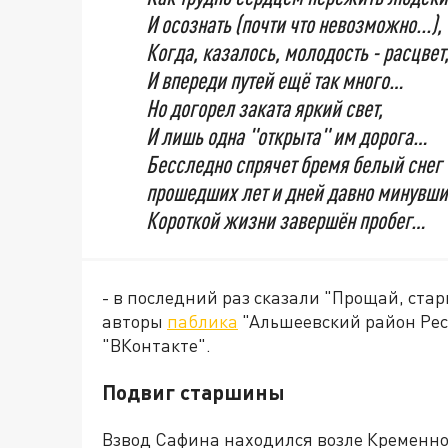
И осознать (почти что невозможно...),
Когда, казалось, молодость - расцвет
И впереди путей ещё так много…
Но догорел заката яркий свет,
И лишь одна "открыта" им дорога…
Бесследно спрячет бремя белый снег
прошедших лет и дней давно минувши
Короткой жизни завершён пробег…
- в последний раз сказали "Прощай, ста
авторы
паблика
"Альшеевский район Рес
"ВКонтакте".
Подвиг старшины
Взвод Сафина находился возле Кременной