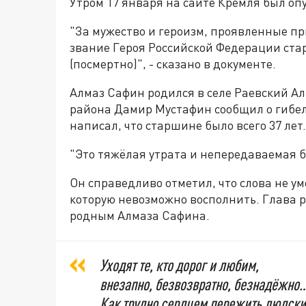
Утром 17 января на сайте Кремля был оп
"За мужество и героизм, проявленные пр
звание Героя Российской Федерации ст
(посмертно)", - сказано в документе.
Алмаз Сафин родился в селе Раевский А
района Дамир Мустафин сообщил о гибел
написал, что старшине было всего 37 лет.
"Это тяжёлая утрата и непередаваемая бо
Он справедливо отметил, что слова не у
которую невозможно восполнить. Глава 
родным Алмаза Сафина.
Уходят те, кто дорог и любим,
внезапно, безвозвратно, безнадёжно
Как трудно сердцем пережить людск