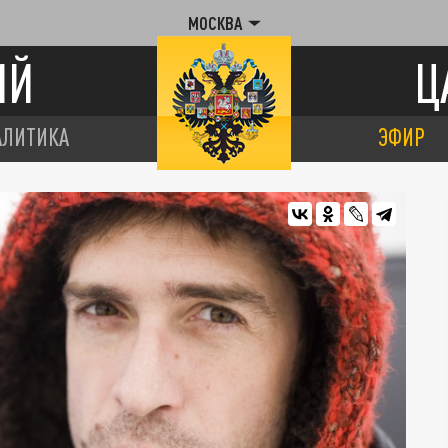
МОСКВА
ИЙ
Ц
АЛИТИКА
ЭФИР