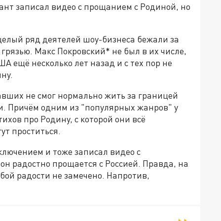
ант записал видео с прощанием с Родиной, но
целый ряд деятелей шоу-бизнеса бежали за
грязью. Макс Покровский* не был в их числе,
США ещё несколько лет назад и с тех пор не
ну.
авших не смог нормально жить за границей
и. Причём одним из "популярных жанров" у
ихов про Родину, с которой они всё
ут проститься.
сключением и тоже записал видео с
он радостно прощается с Россией. Правда, на
обой радости не замечено. Напротив,