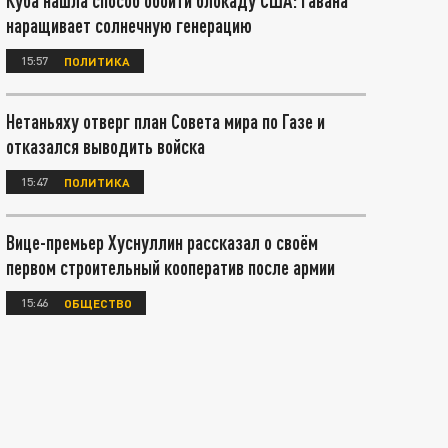
Куба нашла способ обойти блокаду США: Гавана
наращивает солнечную генерацию
15:57
ПОЛИТИКА
Нетаньяху отверг план Совета мира по Газе и
отказался выводить войска
15:47
ПОЛИТИКА
Вице-премьер Хуснуллин рассказал о своём
первом строительный кооператив после армии
15:46
ОБЩЕСТВО