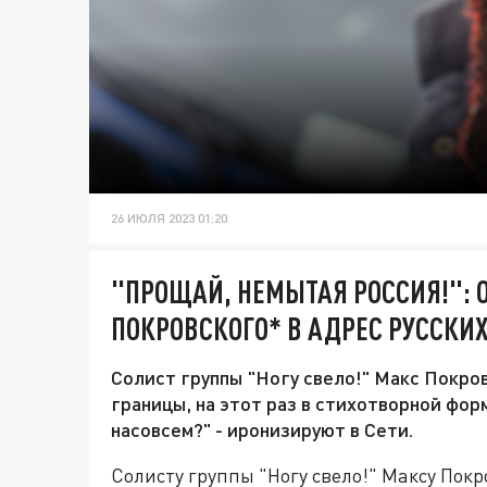
26 ИЮЛЯ 2023 01:20
"ПРОЩАЙ, НЕМЫТАЯ РОССИЯ!": 
ПОКРОВСКОГО* В АДРЕС РУССК
Солист группы "Ногу свело!" Макс Покро
границы, на этот раз в стихотворной форм
насовсем?" - иронизируют в Сети.
Солисту группы "Ногу свело!" Максу Покр