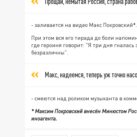
Прощай, немытая Россия, страна рабов
- заливается на видео Макс Покровский*
При этом вся его тирада до боли напоми
где героиня говорит: "Я три дня гналась 
безразличны".
Макс, надеемся, теперь уж точно нас
- смеются над роликом музыканта в ком
* Максим Покровский внесён Минюстом Рос
иноагента.