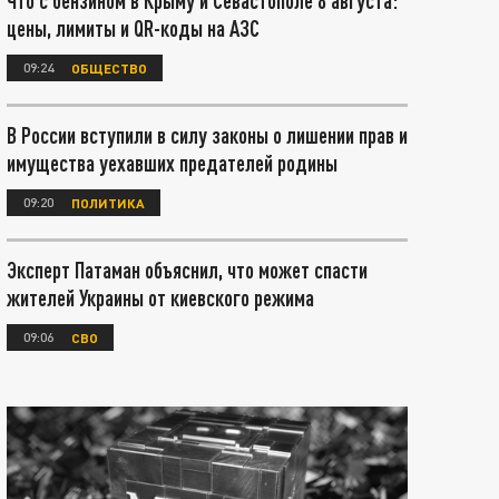
Что с бензином в Крыму и Севастополе 8 августа:
цены, лимиты и QR-коды на АЗС
09:24
ОБЩЕСТВО
В России вступили в силу законы о лишении прав и
имущества уехавших предателей родины
09:20
ПОЛИТИКА
Эксперт Патаман объяснил, что может спасти
жителей Украины от киевского режима
09:06
СВО