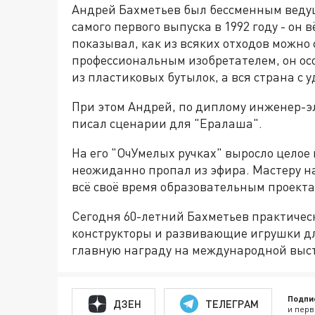
Андрей Бахметьев был бессменным ведущ
самого первого выпуска в 1992 году - он 
показывал, как из всяких отходов можно
профессиональным изобретателем, он о
из пластиковых бутылок, а вся страна с 
При этом Андрей, по диплому инженер-эл
писал сценарии для "Ералаша".
На его "ОчУмелых ручках" выросло целое 
неожиданно пропал из эфира. Мастеру на 
всё своё время образовательным проекта
Сегодня 60-летний Бахметьев практичес
конструкторы и развивающие игрушки дл
главную награду на международной выста
Подпи
ДЗЕН
ТЕЛЕГРАМ
и перв