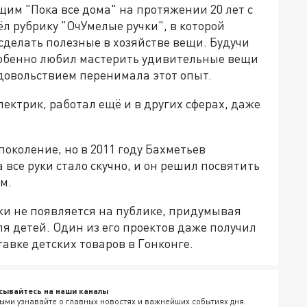
им "Пока все дома" на протяжении 20 лет с
вёл рубрику "ОчУмелые ручки", в которой
 сделать полезные в хозяйстве вещи. Будучи
собенно любил мастерить удивительные вещи
удовольствием перенимала этот опыт.
ектрик, работал ещё и в других сферах, даже
поколение, но в 2011 году Бахметьев
все руки стало скучно, и он решил посвятить
м.
ки не появляется на публике, придумывая
я детей. Один из его проектов даже получил
вке детских товаров в Гонконге.
сывайтесь на наши каналы
ыми узнавайте о главных новостях и важнейших событиях дня.