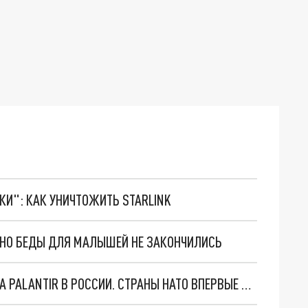
ТКИ": КАК УНИЧТОЖИТЬ STARLINK
. НО БЕДЫ ДЛЯ МАЛЫШЕЙ НЕ ЗАКОНЧИЛИСЬ
"ОЧЕНЬ ПЛОХИЕ НОВОСТИ": БОЛЬШАЯ ОШИБКА PALANTIR В РОССИИ. СТРАНЫ НАТО ВПЕРВЫЕ ЗА СВО ОСТАНОВИЛИ ПОСТАВКИ ОРУЖИЯ. ВСУ ТЕРЯЮТ ПРИГРАНИЧЬЕ?