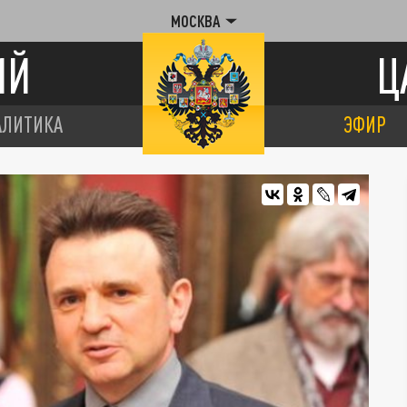
МОСКВА
ИЙ
Ц
АЛИТИКА
ЭФИР