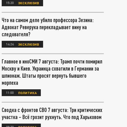
15:20
ЭКСКЛЮЗИВ
Что на самом деле убило профессора Зезина:
Адвокат Реверука перекладывает вину на
следователя?
14:24
ЭКСКЛЮЗИВ
Главное в иноСМИ 7 августа: Трамп почти помирил
Москву и Киев. Украинца схватили в Германии за
шпионаж. Штаты просят вернуть бывшего
морпеха
11:00
ПОЛИТИКА
Сводка с фронтов СВО 7 августа: Три критических
участка – Всё грозит рухнуть. Что под Харьковом
08:30
ПОЛИТИКА