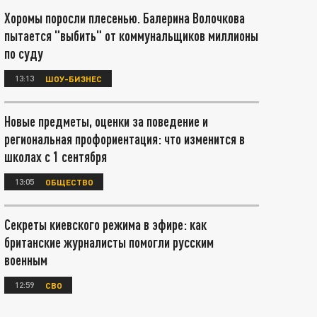
Хоромы поросли плесенью. Балерина Волочкова
пытается "выбить" от коммунальщиков миллионы
по суду
13:13
ШОУ-БИЗНЕС
Новые предметы, оценки за поведение и
региональная профориентация: что изменится в
школах с 1 сентября
13:05
ОБЩЕСТВО
Секреты киевского режима в эфире: как
британские журналисты помогли русским
военным
12:59
СВО