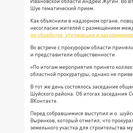
Ивановской области Андрей Жугин. Во вт
Шуе тематический прием.
Как объяснили в надзорном органе, пово
несогласии жителей с размещением межд
по обработке, утилизации и захоронению
Во встрече с прокурором области приняли
и представители общественности.
«По итогам мероприятия принято коллек
областной прокуратуры, однако не привел
В тот же день состоялось заседание обще
Шуйского района. Об итогах заседания С
ВКонтакте.
Перед собравшимися выступил и.о. шуйс
Выренков, который отметил, что прокура
земельного участка для строительства м