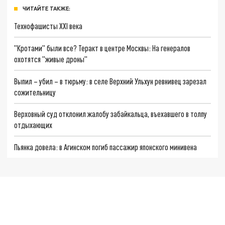
ЧИТАЙТЕ ТАКЖЕ:
Технофашисты XXI века
"Кротами" были все? Теракт в центре Москвы: На генералов
охотятся "живые дроны"
Выпил – убил – в тюрьму: в селе Верхний Ульхун ревнивец зарезал
сожительницу
Верховный суд отклонил жалобу забайкальца, въехавшего в толпу
отдыхающих
Пьянка довела: в Агинском погиб пассажир японского минивена