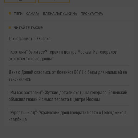
ТЕГИ:
САМАРА
ЕЛЕНА ЛАПУШКИНА
ПРОКУРАТУРА
ЧИТАЙТЕ ТАКЖЕ:
Технофашисты XXI века
"Кротами" были все? Теракт в центре Москвы: На генералов
охотятся "живые дроны"
Даня с Дашей спаслись от боевиков ВСУ. Но беды для малышей не
закончились
"Мы вас заставим": Жуткие детали охоты на генерала. Зеленский
объяснил главный смысл теракта в центре Москвы
"Курортный ад": Украинский дрон превратил пляж в Геленджике в
кладбище