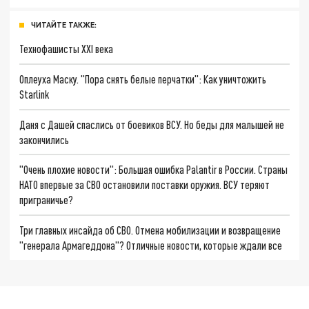
ЧИТАЙТЕ ТАКЖЕ:
Технофашисты XXI века
Оплеуха Маску. "Пора снять белые перчатки": Как уничтожить
Starlink
Даня с Дашей спаслись от боевиков ВСУ. Но беды для малышей не
закончились
"Очень плохие новости": Большая ошибка Palantir в России. Страны
НАТО впервые за СВО остановили поставки оружия. ВСУ теряют
приграничье?
Три главных инсайда об СВО. Отмена мобилизации и возвращение
"генерала Армагеддона"? Отличные новости, которые ждали все