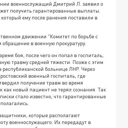
щении военнослужащий Дмитрий Л. заявил о
может получить гарантированные выплаты.
 который ему после ранения поставили в
ственном движении "Комитет по борьбе с
 обращение в военную прокуратуру.
время боя, после чего он попал в госпиталь,
ную травму средней тяжести. Позже с этим
в республиканской больнице ЛНР. Через
 ростовский военный госпиталь, где
твердил получение травм во время
к как новый пациент не терял сознания. Так
ыписки стало известно, что гарантированные
 полагались.
защитники, которые располагают
ту военнослужащего. Их передадут в