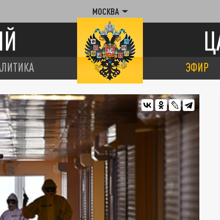
МОСКВА
ИЙ
Ц
АЛИТИКА
ЭФИР