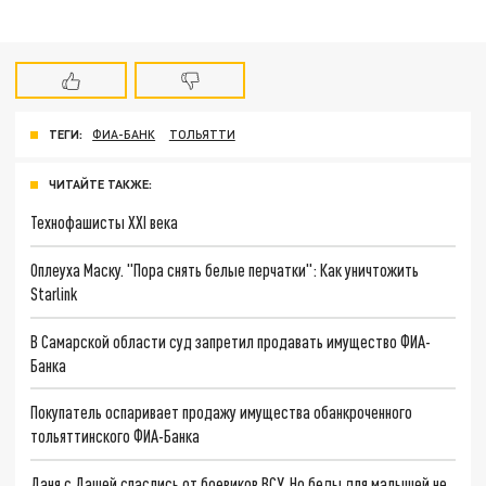
ТЕГИ:
ФИА-БАНК
ТОЛЬЯТТИ
ЧИТАЙТЕ ТАКЖЕ:
Технофашисты XXI века
Оплеуха Маску. "Пора снять белые перчатки": Как уничтожить
Starlink
В Самарской области суд запретил продавать имущество ФИА-
Банка
Покупатель оспаривает продажу имущества обанкроченного
тольяттинского ФИА-Банка
Даня с Дашей спаслись от боевиков ВСУ. Но беды для малышей не