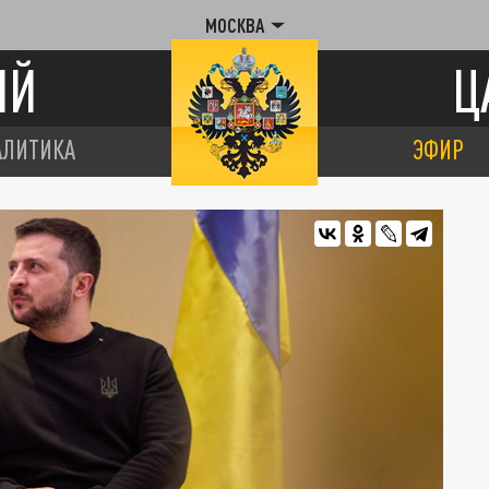
МОСКВА
ИЙ
Ц
АЛИТИКА
ЭФИР