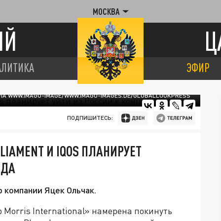
МОСКВА
ИЙ
Ц
АЛИТИКА
ЭФИР
 VIA WWW.IMAGO-IMAGE/WWW.IMAGO-IMAGES.DE/GLOBALLOOKPRESS
ПОДПИШИТЕСЬ:
LIAMENT И IQOS ПЛАНИРУЕТ
ОДА
 компании Яцек Ольчак.
 Morris International» намерена покинуть