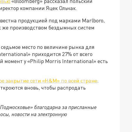
рвью
«Bloomberg» рассказал польский
иректор компании Яцек Ольчак.
известна продукцией под марками Marlboro,
так же производством бездымных систем
т седьмое место по величине рынка для
nternational» приходится 27% от всего
момент у «Philip Morris International» есть
ое закрытие сети «H&M» по всей стране
.
ткроются вновь, чтобы распродать
 Подмосковье» благодарна за присланные
осы, новости на электронную