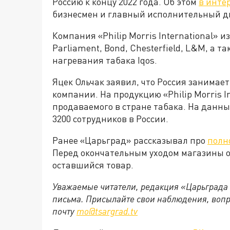
Россию к концу 2022 года. Об этом
в инте
бизнесмен и главный исполнительный д
Компания «Philip Morris International» 
Parliament, Bond, Chesterfield, L&M, а 
нагревания табака Iqos.
Яцек Ольчак заявил, что Россия занимае
компании. На продукцию «Philip Morris I
продаваемого в стране табака. На данный 
3200 сотрудников в России.
Ранее «Царьград» рассказывал про
полн
Перед окончательным уходом магазины о
оставшийся товар.
Уважаемые читатели, редакция «Царьграда
письма. Присылайте свои наблюдения, вопр
почту
mo@tsargrad.tv