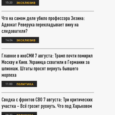
15:20
ЭКСКЛЮЗИВ
Что на самом деле убило профессора Зезина:
Адвокат Реверука перекладывает вину на
следователя?
14:24
ЭКСКЛЮЗИВ
Главное в иноСМИ 7 августа: Трамп почти помирил
Москву и Киев. Украинца схватили в Германии за
шпионаж. Штаты просят вернуть бывшего
морпеха
11:00
ПОЛИТИКА
Сводка с фронтов СВО 7 августа: Три критических
участка – Всё грозит рухнуть. Что под Харьковом
08:30
ПОЛИТИКА