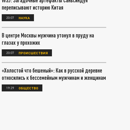
WSJ: Загадочные артефакты Саньсиндуя
переписывают историю Китая
20:07
НАУКА
В центре Москвы мужчина утонул в пруду на
глазах у прохожих
20:07
ПРОИСШЕСТВИЯ
«Холостой что бешеный»: Как в русской деревне
относились к бессемейным мужчинам и женщинам
19:29
ОБЩЕСТВО