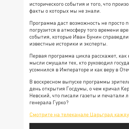
исторического события и того, что произ
факты о которых мы не знали.
Программа даст возможность не просто п
погрузится в атмосферу того времени вр
события, которые Иван Бунин справедлив
известные историки и эксперты.
Первая программа цикла расскажет, как
мысли смущали тех, кто руководил госуда
усомнился в Императоре и как веру в От
В воскресном выпуске программы зрители
день открытия Госдумы, о чем кричал Ке
Невский, что писали газеты и печатали л
генерала Гурко?
Смотрите на телеканале Царьград каждую