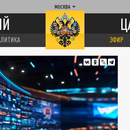
МОСКВА
ИЙ
Ц
АЛИТИКА
ЭФИР