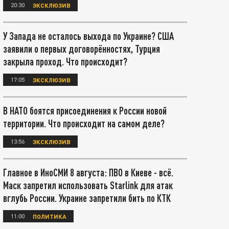
20:30
ЭКСКЛЮЗИВ
У Запада не осталось выхода по Украине? США
заявили о первых договорённостях, Турция
закрыла проход. Что происходит?
17:05
ЭКСКЛЮЗИВ
В НАТО боятся присоединения к России новой
территории. Что происходит на самом деле?
13:56
ЭКСКЛЮЗИВ
Главное в ИноСМИ 8 августа: ПВО в Киеве - всё.
Маск запретил использовать Starlink для атак
вглубь России. Украине запретили бить по КТК
11:00
ПОЛИТИКА