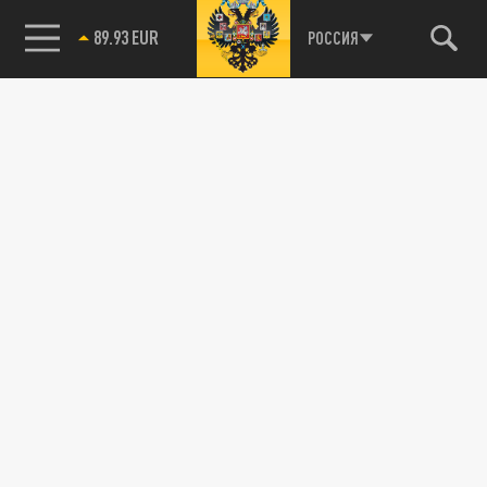
89.93 EUR
РОССИЯ
115093, г. Москва, переулок Партийный,
д.1, к.57, стр.3, эт.1, пом.I, ком.45
Тел.:
+7 (495) 374-77-73
info@tsargrad.tv
Адрес для пресс-релизов
press@tsargrad.tv