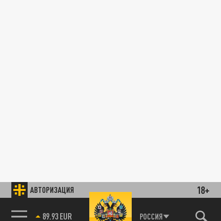
18+
АВТОРИЗАЦИЯ
89.93 EUR
РОССИЯ