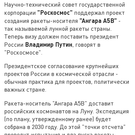
Научно-технический совет государственной
"Роскосмос"
корпорации
поддержал проект
"Ангара А5В"
создания ракеты-носителя
-
так называемой лунной ракеты страны.
Теперь визу должен поставить президент
Владимир Путин
России
, говорят в
"Роскосмосе".
Президентское согласование крупнейших
проектов России в космической отрасли -
обычная практика для проектов, политически
важных стране.
Ракета-носитель "Ангара А5В" доставит
российских космонавтов на Луну. Экспедиция
(по плану, утвержденному ранее) будет
собрана в 2030 году. До этой "точки отсчета"
проведут испытания и два пуска ракеты-