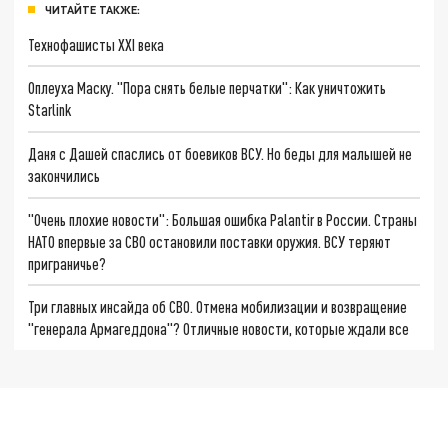
ЧИТАЙТЕ ТАКЖЕ:
Технофашисты XXI века
Оплеуха Маску. "Пора снять белые перчатки": Как уничтожить
Starlink
Даня с Дашей спаслись от боевиков ВСУ. Но беды для малышей не
закончились
"Очень плохие новости": Большая ошибка Palantir в России. Страны
НАТО впервые за СВО остановили поставки оружия. ВСУ теряют
приграничье?
Три главных инсайда об СВО. Отмена мобилизации и возвращение
"генерала Армагеддона"? Отличные новости, которые ждали все