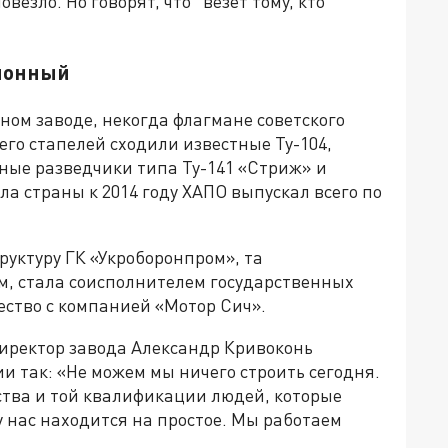
езло. Но говорят, что "везет тому, кто
ционный
ном заводе, некогда флагмане советского
 его стапелей сходили известные Ту-104,
тные разведчики типа Ту-141 «Стриж» и
а страны к 2014 году ХАПО выпускал всего по
труктуру ГК «Укроборонпром», та
м, стала соисполнителем государственных
ество с компанией «Мотор Сич».
директор завода Александр Кривоконь
 так: «Не можем мы ничего строить сегодня.
ества и той квалификации людей, которые
у нас находится на простое. Мы работаем