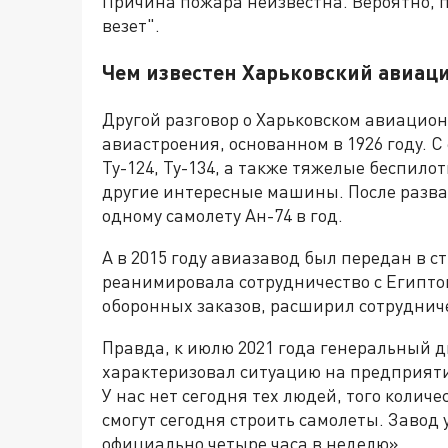
Причина пожара неизвестна. Вероятно, пов
везет".
Чем известен Харьковский авиа
Другой разговор о Харьковском авиацион
авиастроения, основанном в 1926 году. С
Ту-124, Ту-134, а также тяжелые беспило
другие интересные машины. После развал
одному самолету Ан-74 в год.
А в 2015 году авиазавод был передан в с
реанимировала сотрудничество с Египто
оборонных заказов, расширил сотруднич
Правда, к июлю 2021 года генеральный 
характеризовал ситуацию на предприятии
У нас нет сегодня тех людей, того колич
смогут сегодня строить самолеты. Завод 
официально четыре часа в неделю»