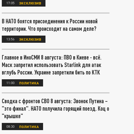
17:05
ЭКСКЛЮЗИВ
В НАТО боятся присоединения к России новой
территории. Что происходит на самом деле?
13:56
ЭКСКЛЮЗИВ
Главное в ИноСМИ 8 августа: ПВО в Киеве - всё.
Маск запретил использовать Starlink для атак
вглубь России. Украине запретили бить по КТК
11:00
ПОЛИТИКА
Сводка с фронтов СВО 8 августа: Звонок Путина –
"это финал". НАТО получила горящий поезд. Коц о
"крышке"
08:30
ПОЛИТИКА