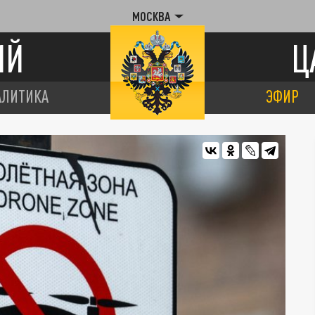
МОСКВА
ИЙ
Ц
АЛИТИКА
ЭФИР