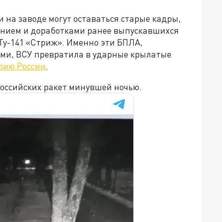
 на заводе могут оставаться старые кадры,
анием и доработками ранее выпускавшихся
 Ту-141 «Стриж». Именно эти БПЛА,
и, ВСУ превратила в ударные крылатые
рию России
.
российских ракет минувшей ночью.