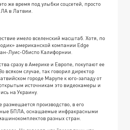
это же время под улыбки соцсетей, просто
ПЛА в Латвии.
ствие имело вселенский масштаб. Хотя, по
аводик» американской компании Edge
Сан-Луис-Обиспо Калифорнии.
тва сразу в Америке и Европе, покупают ее
Во всяком случае, так говорил директор
атвийском городе Марупе к юго-западу от
о открытым источникам это видеокамеры и
ись на Украину.
е размещается производство, в его
ьные БПЛА, оснащаемые инфракрасными
машинокомплектов разных стран.