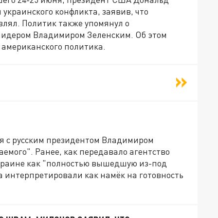
 украинского конфликта, заявив, что
влял. Политик также упомянул о
лидером Владимиром Зеленским. Об этом
 американского политика.
ия с русским президентом Владимиром
емого". Ранее, как передавало агентство
краине как "полностью вышедшую из-под
а интерпретировали как намёк на готовность