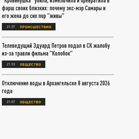
"Кровинушка" убила, измельчила и превратила в
фарш своих близких: почему экс-мэр Самары и
его жена до сих пор "живы"
21:37
ПРОИСШЕСТВИЯ
Телеведущий Эдуард Петров подал в СК жалобу
из-за травли фильма "Колобок"
21:33
ОБЩЕСТВО
Отключение воды в Архангельске 8 августа 2026
года
21:07
ОБЩЕСТВО