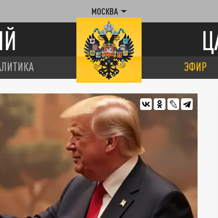
МОСКВА
ИЙ
Ц
АЛИТИКА
ЭФИР