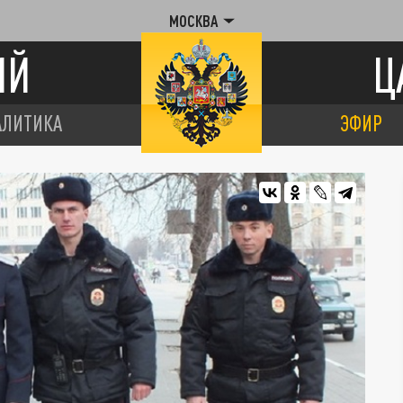
МОСКВА
ИЙ
Ц
АЛИТИКА
ЭФИР