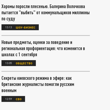
Хоромы поросли плесенью. Балерина Волочкова
пытается "выбить" от коммунальщиков миллионы
по суду
13:13
ШОУ-БИЗНЕС
Новые предметы, оценки за поведение и
региональная профориентация: что изменится в
школах с 1 сентября
13:05
ОБЩЕСТВО
Секреты киевского режима в эфире: как
британские журналисты помогли русским
военным
12:59
СВО