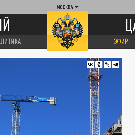
МОСКВА
ИЙ
Ц
АЛИТИКА
ЭФИР