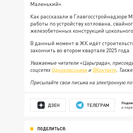
Маленький».
Как рассказали в Главгосстройнадзоре М
работы по устройству котлована, свайно
железобетонных конструкций цокольного
В данный момент в ЖК идёт строительств
закончить во втором квартале 2025 года.
Уважаемые читатели «Царьграда», присоеди
соцсетях
Одноклассники
и
ВКонтакте
. Такж
Присылайте свои письма на электронную п
Подпи
ДЗЕН
ТЕЛЕГРАМ
и перв
ПОДЕЛИТЬСЯ: