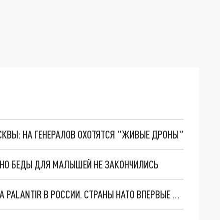
ОСКВЫ: НА ГЕНЕРАЛОВ ОХОТЯТСЯ "ЖИВЫЕ ДРОНЫ"
. НО БЕДЫ ДЛЯ МАЛЫШЕЙ НЕ ЗАКОНЧИЛИСЬ
"ОЧЕНЬ ПЛОХИЕ НОВОСТИ": БОЛЬШАЯ ОШИБКА PALANTIR В РОССИИ. СТРАНЫ НАТО ВПЕРВЫЕ ЗА СВО ОСТАНОВИЛИ ПОСТАВКИ ОРУЖИЯ. ВСУ ТЕРЯЮТ ПРИГРАНИЧЬЕ?