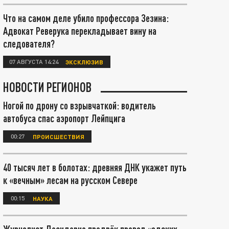
Что на самом деле убило профессора Зезина:
Адвокат Реверука перекладывает вину на
следователя?
07 АВГУСТА 14:24
ЭКСКЛЮЗИВ
НОВОСТИ РЕГИОНОВ
Ногой по дрону со взрывчаткой: водитель
автобуса спас аэропорт Лейпцига
00:27
ПРОИСШЕСТВИЯ
40 тысяч лет в болотах: древняя ДНК укажет путь
к «вечным» лесам на русском Севере
00:15
НАУКА