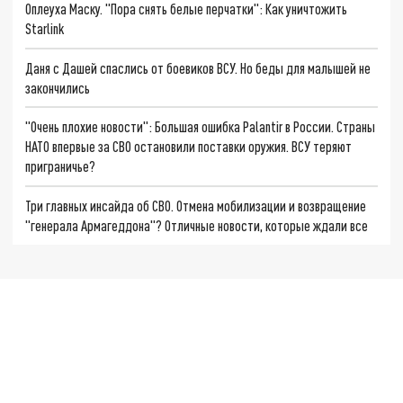
Оплеуха Маску. "Пора снять белые перчатки": Как уничтожить
Starlink
Даня с Дашей спаслись от боевиков ВСУ. Но беды для малышей не
закончились
"Очень плохие новости": Большая ошибка Palantir в России. Страны
НАТО впервые за СВО остановили поставки оружия. ВСУ теряют
приграничье?
Три главных инсайда об СВО. Отмена мобилизации и возвращение
"генерала Армагеддона"? Отличные новости, которые ждали все