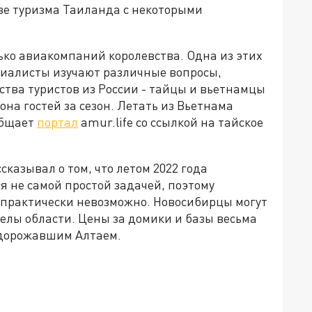
тве туризма Таиланда с некоторыми
ько авиакомпаний королевства. Одна из этих
ециалисты изучают различные вопросы,
ства туристов из России - тайцы и вьетнамцы
а гостей за сезон. Летать из Вьетнама
общает
портал
amur.life со ссылкой на тайское
казывал о том, что летом 2022 года
 не самой простой задачей, поэтому
 практически невозможно. Новосибирцы могут
делы области. Цены за домики и базы весьма
одорожавшим Алтаем.