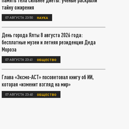
Память тела сильнее диеты: учёные раскрыли
тайну ожирения
07 АВГУСТА 23:50
НАУКА
День города Ялты 8 августа 2026 года:
бесплатные музеи и летняя резиденция Деда
Мороза
07 АВГУСТА 23:41
ОБЩЕСТВО
Глава «Эксмо-АСТ» посоветовал книгу об ИИ,
которая «изменит взгляд на мир»
07 АВГУСТА 23:40
ОБЩЕСТВО