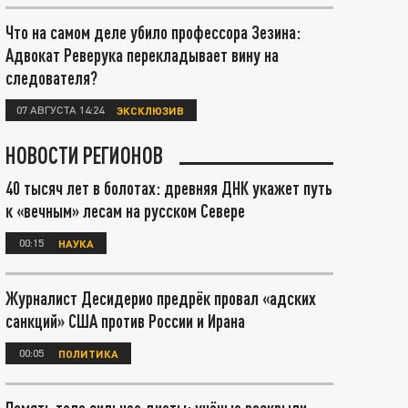
Что на самом деле убило профессора Зезина:
Адвокат Реверука перекладывает вину на
следователя?
07 АВГУСТА 14:24
ЭКСКЛЮЗИВ
НОВОСТИ РЕГИОНОВ
40 тысяч лет в болотах: древняя ДНК укажет путь
к «вечным» лесам на русском Севере
00:15
НАУКА
Журналист Десидерио предрёк провал «адских
санкций» США против России и Ирана
00:05
ПОЛИТИКА