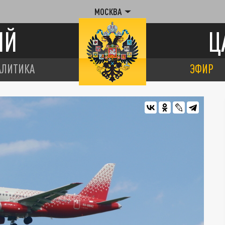
МОСКВА
ИЙ
Ц
АЛИТИКА
ЭФИР