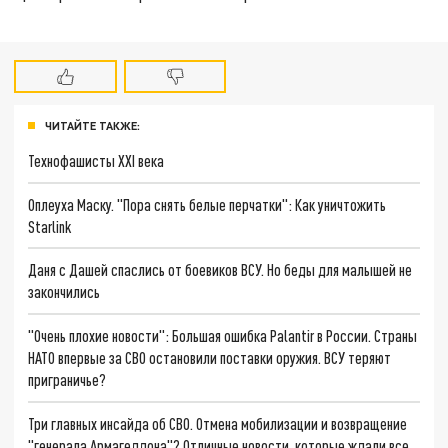
ЧИТАЙТЕ ТАКЖЕ:
Технофашисты XXI века
Оплеуха Маску. "Пора снять белые перчатки": Как уничтожить
Starlink
Даня с Дашей спаслись от боевиков ВСУ. Но беды для малышей не
закончились
"Очень плохие новости": Большая ошибка Palantir в России. Страны
НАТО впервые за СВО остановили поставки оружия. ВСУ теряют
приграничье?
Три главных инсайда об СВО. Отмена мобилизации и возвращение
"генерала Армагеддона"? Отличные новости, которые ждали все