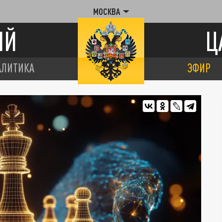
МОСКВА
ИЙ
Ц
АЛИТИКА
ЭФИР