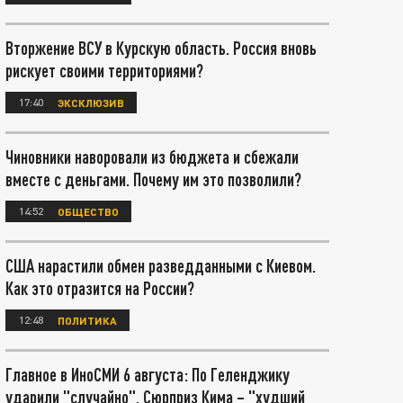
Вторжение ВСУ в Курскую область. Россия вновь
рискует своими территориями?
17:40
ЭКСКЛЮЗИВ
Чиновники наворовали из бюджета и сбежали
вместе с деньгами. Почему им это позволили?
14:52
ОБЩЕСТВО
США нарастили обмен разведданными с Киевом.
Как это отразится на России?
12:48
ПОЛИТИКА
Главное в ИноСМИ 6 августа: По Геленджику
ударили "случайно". Сюрприз Кима – "худший