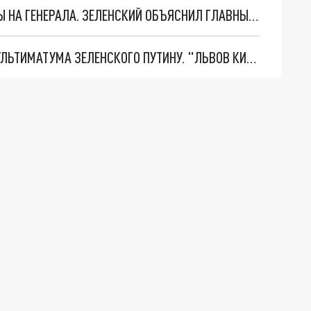
"МЫ ВАС ЗАСТАВИМ": ЖУТКИЕ ДЕТАЛИ ОХОТЫ НА ГЕНЕРАЛА. ЗЕЛЕНСКИЙ ОБЪЯСНИЛ ГЛАВНЫЙ СМЫСЛ ТЕРАКТА В ЦЕНТРЕ МОСКВЫ
НОВОЕ МАСШТАБНЕЙШЕЕ НАСТУПЛЕНИЕ. ТРИ УЛЬТИМАТУМА ЗЕЛЕНСКОГО ПУТИНУ. "ЛЬВОВ КИМА" ПОСТАВЯТ НА ПВО? ГЛОБАЛЬНЫЙ ПРОРЫВ ПОД ЗАПОРОЖЬЕМ