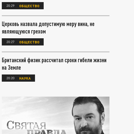
20:29
ОБЩЕСТВО
Церковь назвала допустимую меру вина, не
являющуюся грехом
20:27
ОБЩЕСТВО
Британский физик рассчитал сроки гибели жизни
на Земле
20:20
НАУКА