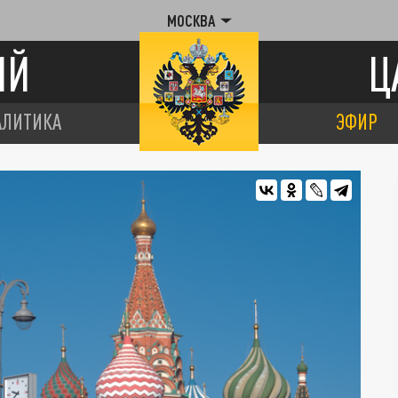
МОСКВА
ИЙ
Ц
АЛИТИКА
ЭФИР