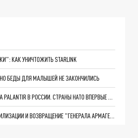
ТКИ": КАК УНИЧТОЖИТЬ STARLINK
. НО БЕДЫ ДЛЯ МАЛЫШЕЙ НЕ ЗАКОНЧИЛИСЬ
"ОЧЕНЬ ПЛОХИЕ НОВОСТИ": БОЛЬШАЯ ОШИБКА PALANTIR В РОССИИ. СТРАНЫ НАТО ВПЕРВЫЕ ЗА СВО ОСТАНОВИЛИ ПОСТАВКИ ОРУЖИЯ. ВСУ ТЕРЯЮТ ПРИГРАНИЧЬЕ?
ТРИ ГЛАВНЫХ ИНСАЙДА ОБ СВО. ОТМЕНА МОБИЛИЗАЦИИ И ВОЗВРАЩЕНИЕ "ГЕНЕРАЛА АРМАГЕДДОНА"? ОТЛИЧНЫЕ НОВОСТИ, КОТОРЫЕ ЖДАЛИ ВСЕ