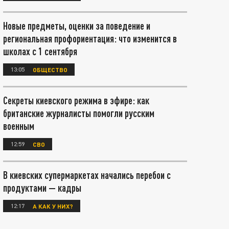
Новые предметы, оценки за поведение и
региональная профориентация: что изменится в
школах с 1 сентября
13:05
ОБЩЕСТВО
Секреты киевского режима в эфире: как
британские журналисты помогли русским
военным
12:59
СВО
В киевских супермаркетах начались перебои с
продуктами — кадры
12:17
А КАК У НИХ?