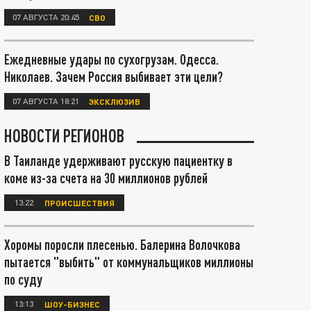
07 АВГУСТА 20:45
СВО
Ежедневные удары по сухогрузам. Одесса.
Николаев. Зачем Россия выбивает эти цели?
07 АВГУСТА 18:21
ЭКСКЛЮЗИВ
НОВОСТИ РЕГИОНОВ
В Таиланде удерживают русскую пациентку в
коме из-за счета на 30 миллионов рублей
13:22
ПРОИСШЕСТВИЯ
Хоромы поросли плесенью. Балерина Волочкова
пытается "выбить" от коммунальщиков миллионы
по суду
13:13
ШОУ-БИЗНЕС