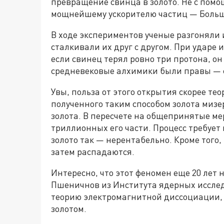
превращение свинца в золото. Не с помо
мощнейшему ускорителю частиц — Больш
В ходе экспериментов ученые разгоняли 
сталкивали их друг с другом. При ударе
если свинец терял ровно три протона, он
средневековые алхимики были правы — с
Увы, польза от этого открытия скорее те
полученного таким способом золота мизе
золота. В пересчете на общепринятые ме
триллионных его части. Процесс требует
золото так — нерентабельно. Кроме того
затем распадаются.
Интересно, что этот феномен еще 20 лет 
Пшеничнов из Института ядерных иссле
теорию электромагнитной диссоциации, к
золотом.