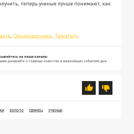
олучить, теперь ученые лучше понимают, как
да»!
акте
,
Одноклассники
,
Telegram
.
сывайтесь на наши каналы
ыми узнавайте о главных новостях и важнейших событиях дня.
КИ
ЗОЛОТО
СВИНЕЦ
УЧЕНЫЕ