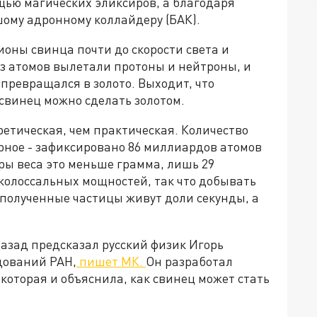
щью магических эликсиров, а благодаря
ому адронному коллайдеру (БАК).
ионы свинца почти до скорости света и
 из атомов вылетали протоны и нейтроны, и
 превращался в золото. Выходит, что
винец можно сделать золотом.
оретическая, чем практическая. Количество
рное - зафиксировано 86 миллиардов атомов
ры веса это меньше грамма, лишь 29
 колоссальных мощностей, так что добывать
, полученные частицы живут доли секунды, а
назад предсказал русский физик Игорь
дований РАН,
пишет МК.
Он разработал
оторая и объяснила, как свинец может стать