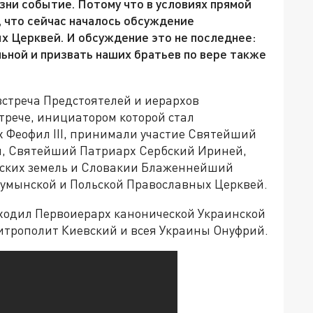
ни событие. Потому что в условиях прямой
 что сейчас началось обсуждение
 Церквей. И обсуждение это не последнее:
ьной и призвать наших братьев по вере также
.
встреча Предстоятелей и иерархов
трече, инициатором которой стал
Феофил III, принимали участие Святейший
л, Святейший Патриарх Сербский Ириней,
ских земель и Словакии Блаженнейший
умынской и Польской Православных Церквей.
ходил Первоиерарх канонической Украинской
рополит Киевский и всея Украины Онуфрий.