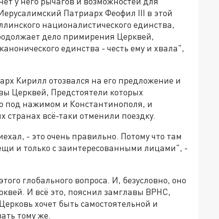
нет у него рычагов и возможностей для
 Иерусалимский Патриарх Феофил III в этой
эллинского националистического единства,
продолжает дело примирения Церквей,
канонического единства - честь ему и хвала",
арх Кирилл отозвался на его предложение и
авы Церквей, Предстоятели которых
но под нажимом и Константинополя, и
х странах всё-таки отменили поездку.
хал, - это очень правильно. Потому что там
щи и только с заинтересованными лицами", -
этого глобального вопроса. И, безусловно, оно
рквей. И всё это, пояснил замглавы ВРНС,
 Церковь хочет быть самостоятельной и
ать тому же.