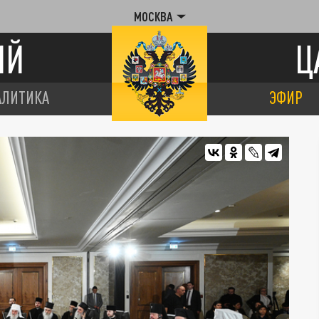
МОСКВА
ИЙ
Ц
АЛИТИКА
ЭФИР