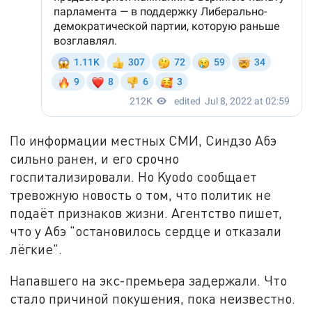
По информации местных СМИ, Синдзо Абэ
сильно
ранен, и его срочно
госпитализировали. Но Kyodo сообщает
тревожн
ую
новост
ь
о том, что
политик
не
подаёт признаков жизни. Агентство пишет,
что у Абэ "остановилось сердце и отказали
л
ё
гкие".
Напавшего на
экс-премьера
задержали. Что
стало причиной покушения, пока неизвестно.