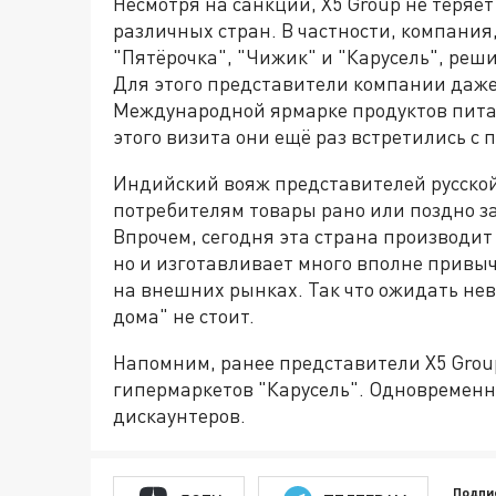
Несмотря на санкции, X5 Group не теря
различных стран. В частности, компания
"Пятёрочка", "Чижик" и "Карусель", реш
Для этого представители компании даж
Международной ярмарке продуктов пита
этого визита они ещё раз встретились с
Индийский вояж представителей русской
потребителям товары рано или поздно з
Впрочем, сегодня эта страна производит
но и изготавливает много вполне привы
на внешних рынках. Так что ожидать нев
дома" не стоит.
Напомним, ранее представители X5 Grou
гипермаркетов "Карусель". Одновременн
дискаунтеров.
Подпи