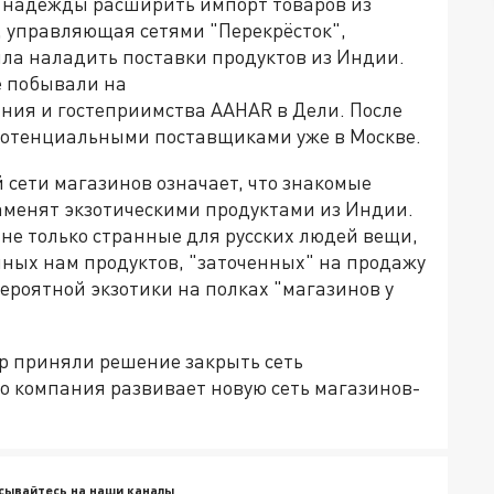
ет надежды расширить импорт товаров из
, управляющая сетями "Перекрёсток",
ила наладить поставки продуктов из Индии.
е побывали на
ния и гостеприимства AAHAR в Дели. После
 потенциальными поставщиками уже в Москве.
 сети магазинов означает, что знакомые
аменят экзотическими продуктами из Индии.
 не только странные для русских людей вещи,
чных нам продуктов, "заточенных" на продажу
ероятной экзотики на полках "магазинов у
p приняли решение закрыть сеть
о компания развивает новую сеть магазинов-
сывайтесь на наши каналы