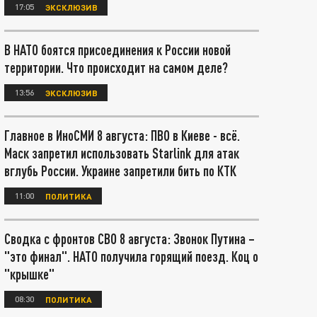
17:05
ЭКСКЛЮЗИВ
В НАТО боятся присоединения к России новой
территории. Что происходит на самом деле?
13:56
ЭКСКЛЮЗИВ
Главное в ИноСМИ 8 августа: ПВО в Киеве - всё.
Маск запретил использовать Starlink для атак
вглубь России. Украине запретили бить по КТК
11:00
ПОЛИТИКА
Сводка с фронтов СВО 8 августа: Звонок Путина –
"это финал". НАТО получила горящий поезд. Коц о
"крышке"
08:30
ПОЛИТИКА