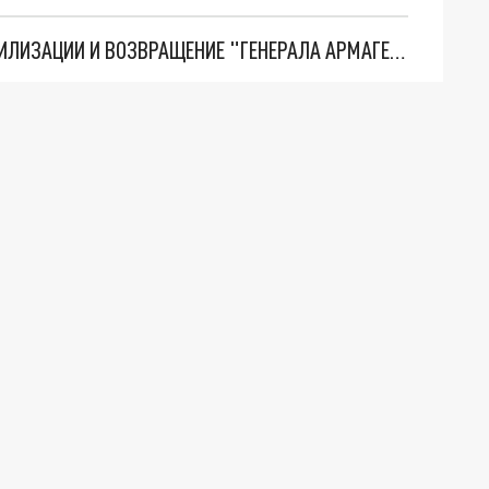
ТРИ ГЛАВНЫХ ИНСАЙДА ОБ СВО. ОТМЕНА МОБИЛИЗАЦИИ И ВОЗВРАЩЕНИЕ "ГЕНЕРАЛА АРМАГЕДДОНА"? ОТЛИЧНЫЕ НОВОСТИ, КОТОРЫЕ ЖДАЛИ ВСЕ