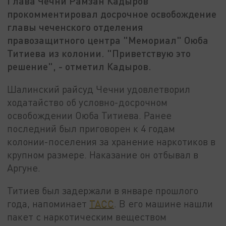
Глава Чечни Рамзан Кадыров
прокомментировал досрочное освобождение
главы чеченского отделения
правозащитного центра "Мемориал" Оюба
Титиева из колонии. "Приветствую это
решение", - отметил Кадыров.
Шалинский райсуд Чечни удовлетворил
ходатайство об условно-досрочном
освобождении Оюба Титиева. Ранее
последний был приговорен к 4 годам
колонии-поселения за хранение наркотиков в
крупном размере. Наказание он отбывал в
Аргуне.
Титиев был задержали в январе прошлого
года, напоминает
ТАСС
. В его машине нашли
пакет с наркотическим веществом