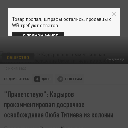
Товар пропал, штрафы остались: продавцы с
WB требуют ответов
В ПРЯМОМ ЭФИРЕ:
ОБЩЕСТВО
ФОТО: ЦАРЬГРАД
10 ИЮНЯ 18:22
ПОДПИШИТЕСЬ:
"Приветствую": Кадыров
прокомментировал досрочное
освобождение Оюба Титиева из колонии