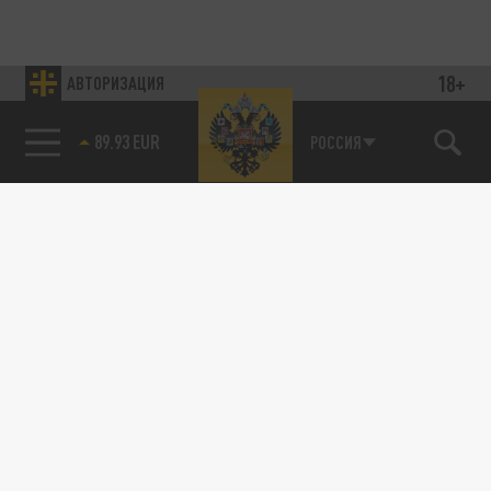
18+
АВТОРИЗАЦИЯ
89.93 EUR
РОССИЯ