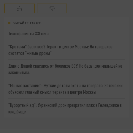
ЧИТАЙТЕ ТАКЖЕ:
Технофашисты XXI века
"Кротами" были все? Теракт в центре Москвы: На генералов
охотятся "живые дроны"
Даня с Дашей спаслись от боевиков ВСУ. Но беды для малышей не
закончились
"Мы вас заставим": Жуткие детали охоты на генерала. Зеленский
объяснил главный смысл теракта в центре Москвы
"Курортный ад": Украинский дрон превратил пляж в Геленджике в
кладбище