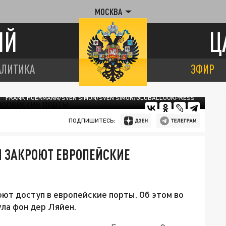
МОСКВА
ИЙ
Ц
АЛИТИКА
ЭФИР
FRANK HOERMANN/SVEN SIMON/SVEN SIMON/GLOBALLOOKPRESS
ПОДПИШИТЕСЬ:
 ЗАКРОЮТ ЕВРОПЕЙСКИЕ
оют доступ в европейские порты. Об этом во
ула фон дер Ляйен.