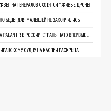
ОСКВЫ: НА ГЕНЕРАЛОВ ОХОТЯТСЯ "ЖИВЫЕ ДРОНЫ"
. НО БЕДЫ ДЛЯ МАЛЫШЕЙ НЕ ЗАКОНЧИЛИСЬ
"ОЧЕНЬ ПЛОХИЕ НОВОСТИ": БОЛЬШАЯ ОШИБКА PALANTIR В РОССИИ. СТРАНЫ НАТО ВПЕРВЫЕ ЗА СВО ОСТАНОВИЛИ ПОСТАВКИ ОРУЖИЯ. ВСУ ТЕРЯЮТ ПРИГРАНИЧЬЕ?
О ИРАНСКОМУ СУДНУ НА КАСПИИ РАСКРЫТА