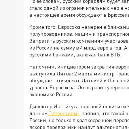
По её словам, русским кораблям будет за
стало одной из ограничительных мер в н
в настоящее время обсуждают в Брюсселе
Кроме того, Евросоюз намерен в ближайш
полупроводников, машин и транспортного
Запретить русским компаниям участвоват
из России на сумму в 4 млрд евро в год.
русскими банками, включая банк ВТБ.
Напомним, инициатором закрытия европе
выступила Литва: 2 марта министр тран
обсуждает эту идею с Латвией и Польше
уровень Евросоюза. Он выразил увереннос
экономике России.
Директор Института торговой политики
данном
"Известиям"
, заявил, что такой
России, но только в краткосрочной персп
вскоре перевозчики найдут альтернативн