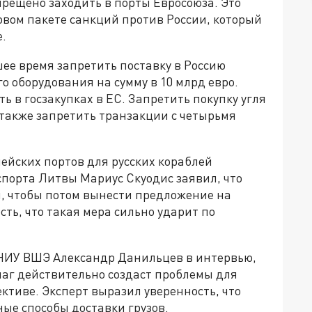
прещено заходить в порты Евросоюза. Это
овом пакете санкций против России, который
.
ее время запретить поставку в Россию
 оборудования на сумму в 10 млрд евро.
ь в госзакупках в ЕС. Запретить покупку угля
 А также запретить транзакции с четырьмя
йских портов для русских кораблей
спорта Литвы Мариус Скуодис заявил, что
й, чтобы потом вынести предложение на
ть, что такая мера сильно ударит по
 НИУ ВШЭ Александр Данильцев в интервью,
 шаг действительно создаст проблемы для
ективе. Эксперт выразил уверенность, что
ые способы доставки грузов.