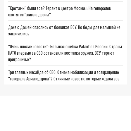
"Кротами" были все? Теракт в центре Москвы: На генералов
охотятся "живые дроны"
Даня с Дашей спаслись от боевиков ВСУ. Но беды для малышей не
закончились
"Очень плохие новости": Большая ошибка Palantir в России. Страны
НАТО впервые за СВО остановили поставки оружия. ВСУ теряют
приграничье?
Три главных инсайда об СВО. Отмена мобилизации и возвращение
"генерала Армагеддона"? Отличные новости, которые ждали все