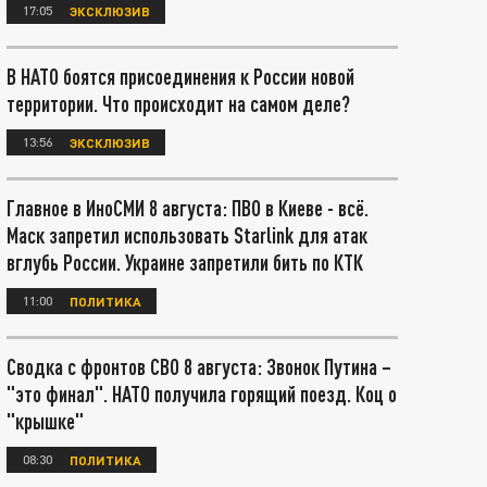
17:05
ЭКСКЛЮЗИВ
В НАТО боятся присоединения к России новой
территории. Что происходит на самом деле?
13:56
ЭКСКЛЮЗИВ
Главное в ИноСМИ 8 августа: ПВО в Киеве - всё.
Маск запретил использовать Starlink для атак
вглубь России. Украине запретили бить по КТК
11:00
ПОЛИТИКА
Сводка с фронтов СВО 8 августа: Звонок Путина –
"это финал". НАТО получила горящий поезд. Коц о
"крышке"
08:30
ПОЛИТИКА