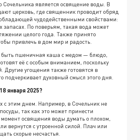
 Сочельника является освящение воды. В
ают церковь, где священник проводит обряд
 обладающей чудодейственными свойствами:
 запасах. По поверьям, такая вода может
тяжении целого года. Также принято
обы привлечь в дом мир и радость.
а быть пшеничная каша с медом — блюдо,
отовят её с особым вниманием, поскольку
й. Другие угощения также готовятся в
о подчеркивает духовный смысл этого дня.
18 января 2025?
 с этим днем. Например, в Сочельник не
 посуды, так как это может принести
 момент освящения воды думать о плохом,
ли вернутся с утроенной силой. Плач или
ать скорые несчастья.