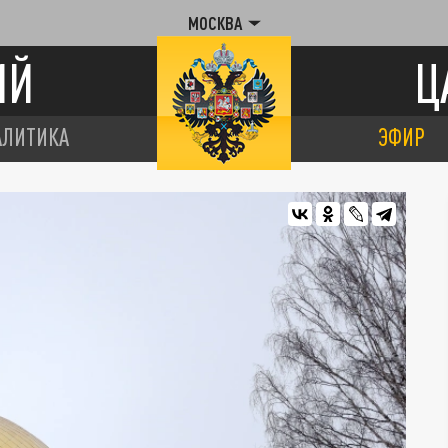
МОСКВА
ИЙ
Ц
АЛИТИКА
ЭФИР